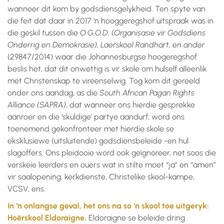
wanneer dit kom by godsdiensgelykheid. Ten spyte van
die feit dat daar in 2017 ‘n hooggeregshof uitspraak was in
die geskil tussen die
O.G.O.D. (Organisasie vir Godsdiens
Onderrig en Demokrasie), Laerskool Randhart, en ander
(29847/2014) waar die Johannesburgse hoogeregshof
beslis het, dat dit onwettig is vir skole om hulself alleenlik
met Christenskap te vireenselwig. Tog kom dit gereeld
onder ons aandag, as die
South African Pagan Rights
Alliance (SAPRA)
, dat wanneer ons hierdie gesprekke
aanroer en die ‘skuldige’ partye aandurf; word ons
toenemend gekonfronteer met hierdie skole se
eksklusiewe (uitsluitende) godsdiensbeleide -en hul
slagoffers. Ons pleidooie word ook geïgnoreer, net soos die
verskeie leerders en ouers wat in stilte moet “ja” en “amen”
vir saalopening, kerkdienste, Christelike skool-kampe,
VCSV, ens.
In ‘n onlangse geval, het ons na so ‘n skool toe uitgeryk:
Hoërskool Eldoraigne.
Eldoraigne se beleide dring