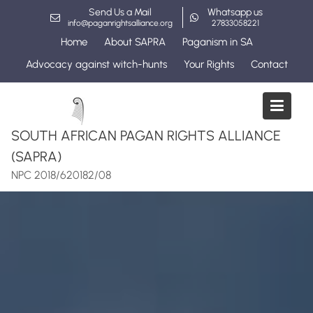
Skip
Send Us a Mail
Whatsapp us
to
info@paganrightsalliance.org
27833058221
content
Home
About SAPRA
Paganism in SA
Advocacy against witch-hunts
Your Rights
Contact
SOUTH AFRICAN PAGAN RIGHTS ALLIANCE
(SAPRA)
NPC 2018/620182/08