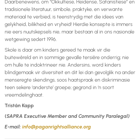
Daarbenewens, om “Okkultiese, Heidense, Satanistiese” en
tradisionele literatuur, simbole, praktyke, en verwante
materiaal te verbied, is teenstrydig met die idees van
gelykheid, bilikheid en vryheid! Hierdie konsepte is immers
nie eers nuutskepsels nie, maar bestaan al in ons nasionale
wetgewing sedert 1996.
Skole is daar om kinders gereed te maak vir die
buitewêreld en in sommige gevalle tersiêre onderrig; nie
om hulle te indoktrineer nie. Andersins, word kinders
blindgemaak vir diversiteit en dit lei dan gevolglik na ander
menseregte skendings, soos haatspraak en diskriminasie
teen sekere ‘anderste’ groepe; gegrond in ‘n soort
vreemdelinghaat.
Tristán Kapp
(
SAPRA Executive Member and Community Paralegal)
E-mail:
info@paganrightsalliance.org