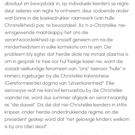
absoluut en bewysbaar in, op individuele leerders se regte
deur sekeres van regte te ontneem, deur sodoende ander
wat binne in die koekiedrukker raamwerk (van hulle
Christelikheid) pas, te bevoordeel. As ‘n a-Christelike, nie-
winsgewende maatskappy, het ons die
verantwoordelikheid op onsself geneem om na die
minderheidstem in sulke kontekste om te sien. Die
probleem bly egter dat hierdie skole nié instaat daartoe is
om in gesprek te tree oor hul ‘heilige koeie’ nie, want die
sosiaal-sielkundige fenomeen van, “ons” teenoor “hulle” is
immers ingeburger by die Christelike Kalvinistiese
(Gereformeerde) dogma van “uitverkorenheid”. Elke
sienswyse wat nie kan/wil kersvashou by die Christelike
vaandel nie, word dus summier afgejak en verontwaardig
as “die duiwel”. Dis dié dat nie-Christelike leerders in stilte
kripeer, onder hierdie onderdrukkende regime, en die
presedent geskep word dat “net gelowige kinders welkom
is by ons (die) skool”.